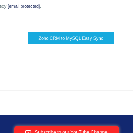
ресу
[email protected]
.
Zoho CRM to MySQL Easy Sync
Subscribe to our YouTube Channel