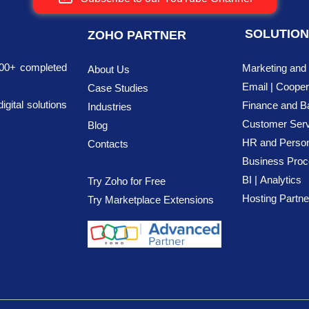
SOLUTIO
ZOHO PARTNER
700+ completed
Marketing and
About Us
Email | Cooper
Case Studies
ital solutions
Finance
and B
Industries
Customer Serv
Blog
HR and Person
Contact
s
Business Pro
BI |
Analytics
Try Zoho for Free
Hosting Partne
Try Marketplace Extensions