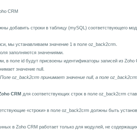
Zoho CRM
лжны добавить строки в таблицу (mySQL) соответствующего модул
и, мы устанавливаем значение 1 в поле oz_back2crm.
оля заполняются значениями.
и, в поле id будут присвоены идентификаторы записей из Zoho
имает значение null.
Поле oz_back2crm принимает значение null, а поле oz_back2c
 Zoho CRM
для соответствующих строк в поле oz_back2crm став
ветствующие «строки» в поле oz_back2crm должны быть установ
нных в Zoho CRM работает только для модулей, не содержащих