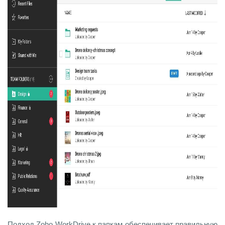
Подход Zoho WorkDrive к папкам обеспечивает правильную